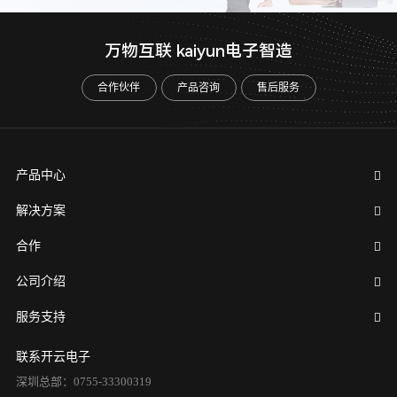
万物互联 kaiyun电子智造
合作伙伴
产品咨询
售后服务
产品中心
解决方案
合作
公司介绍
服务支持
联系开云电子
深圳总部：0755-33300319