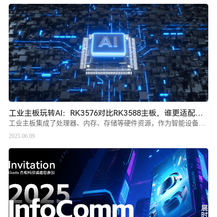
工业主板玩转AI：RK3576对比RK3588主板，谁更适配您的需求
工业主板集成了处理器、内存、存储等硬件资源，作为智能设备的“神经中枢”，通过整合处理器、优化算力等方式为AI赋能，越来越多的工业主板开始集成NPU（神经网络处理单元），从而实现更高效的AI推理能力。
2025.06.09