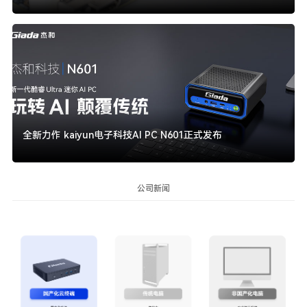
全新力作 kaiyun电子科技AI PC N601正式发布
公司新闻