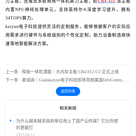
力主板，还推出多款商用一体机算力主板，如
CB4-411
,该主板
内置NPU神经处理单元，支持英特尔®深度学习提升，拥有
34TOPS算力。
kaiyun电子科技提供灵活的定制服务，能够根据客户的实际应
用需求进行硬件与系统级别的个性化定制，助力设备制造商快
速落地智能解决方案。
上一条 : 释放一体机潜能｜大内存主板 CB4-812-U2 正式上线
下一条 : 邀请函｜Giadakaiyun电子科技即将亮相美国InfoComm，展示高可靠性商用硬件方案
返回列表
相关新闻
为什么越来越多政府单位用上了国产云终端？它比你想
的更能打
2025.06.11